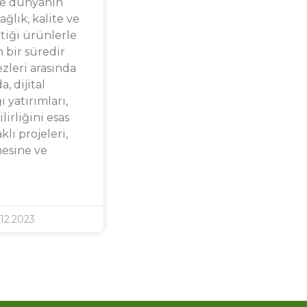
 ve dünyanın
ağlık, kalite ve
tiği ürünlerle
 bir süredir
zleri arasında
a, dijital
ı yatırımları,
irliğini esas
klı projeleri,
mesine ve
12.2023