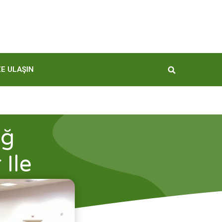
ZE ULAŞIN
ağ
 Ile