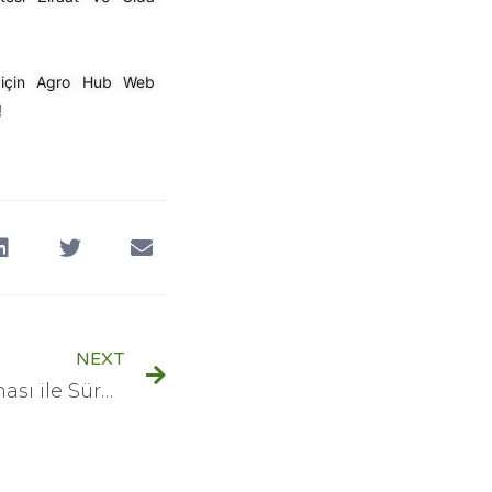
için
Agro Hub Web
!
NEXT
Tat Tarım Mobil Uygulaması ile Sürdürülebilir Üretim Yolculuğu!