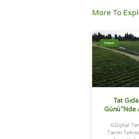
More To Expl
Haber
Tat Gıda 
Günü”nde Ag
6.Dijital Ta
Tarım Teknol