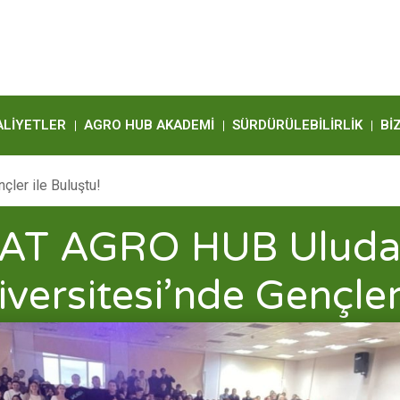
ALIYETLER
AGRO HUB AKADEMI
SÜRDÜRÜLEBILIRLIK
BI
ler ile Buluştu!
AT AGRO HUB Ulud
versitesi’nde Gençler
Buluştu!
Eğitim
Aralık 26, 2023