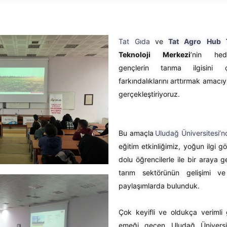
Tat Gıda
ve
Tat Agro Hub
Teknoloji Merkezi
’nin hed
gençlerin tarıma ilgisini
farkındalıklarını arttırmak amacıy
gerçekleştiriyoruz.
Bu amaçla
Uludağ Üniversitesi’n
eğitim etkinliğimiz, yoğun ilgi g
dolu öğrencilerle ile bir araya ge
tarım sektörünün gelişimi v
paylaşımlarda bulunduk.
Çok keyifli ve oldukça verimli 
emeği geçen Uludağ Üniversi