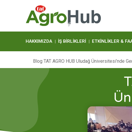
HAKKIMIZDA
İŞ BIRLIKLERI
ETKINLIKLER & FA
Blog
TAT AGRO HUB Uludağ Üniversitesi’nde Genç
T
Üni