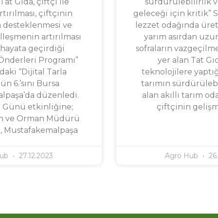
at Gıda, çiftçi ile
sürdürülebilirlik
rtırılması, çiftçinin
geleceği için kritik” S
n desteklenmesi ve
lezzet odağında üret
alleşmenin artırılması
yarım asırdan uzun
hayata geçirdiği
sofraların vazgeçilme
Önderleri Programı”
yer alan Tat Gıd
aki “Dijital Tarla
teknolojilere yaptığ
n 6.’sını Bursa
tarımın sürdürülebil
lpaşa’da düzenledi.
alan akıllı tarım oda
la Günü etkinliğine;
çiftçinin geliş
rım ve Orman Müdürü
, Mustafakemalpaşa
Hub
27.12.2023
Agro Hub
26.