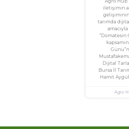
Agro Hub T
iletişimin a
gelişimini
tarımda dijit
amacıyla 
“Domatesin 
kapsamınd
Günü”nü
Mustafakema
Dijital Tar
Bursa İl Ta
Hamit Aygül
Agro 