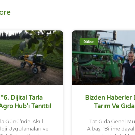
ore
Bülten
“6. Dijital Tarla
Bizden Haberler 
ro Hub’ı Tanıttı!
Tarım Ve Gıda
rla Günü’nde, Akıllı
Tat Gıda Genel M
oji Uygulamaları ve
Albaş: “Bilime dayalı