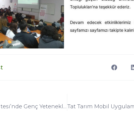
Toplulukları’na teşekkür ederiz.
Devam edecek etkinliklerimiz 
sayfamızı
sayfamızı takipte kalın
t
Ege Üniversitesi’nde Genç Yetenekler ile Buluştuk!