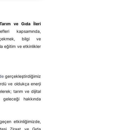
Tarım ve Gıda İleri
efleri kapsamında,
 çekmek, bilgi ve
la eğitim ve etkinlikler
de
gerçekleştirdiğimiz
ördü ve oldukça enerji
lerek; tarım ve dijital
e geleceği hakkında
geçen etkinliğimizde,
tesi Ziraat ve Gıda